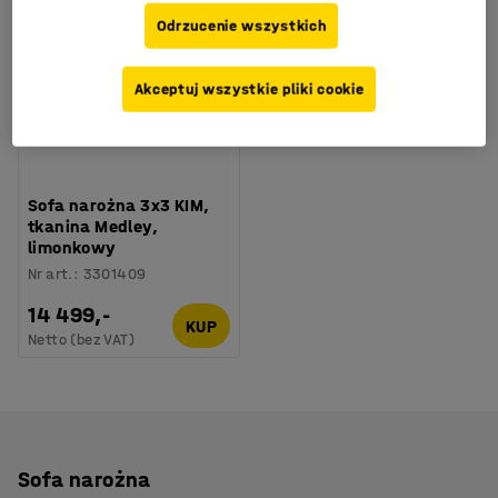
Odrzucenie wszystkich
Akceptuj wszystkie pliki cookie
+
6
Sofa narożna 3x3 KIM,
tkanina Medley,
limonkowy
Nr art.
:
3301409
14 499,-
KUP
Netto (bez VAT)
Sofa narożna