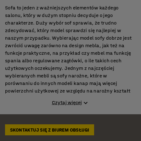
Sofa to jeden z ważniejszych elementów każdego
salonu, który w dużym stopniu decyduje o jego
charakterze. Duży wybór sof sprawia, że trudno
zdecydować, który model sprawdzi się najlepiej w
naszym przypadku. Wybierając model sofy dobrze jest
zwrócić uwagę zarówno na design mebla, jak też na
funkcje praktyczne, na przykład czy mebel ma funkcję
spania albo regulowane zagłówki, o ile takich cech
użytkowych oczekujemy. Jednym z najczęściej
wybieranych mebli są sofy narożne, które w
porównaniu do innych modeli kanap mają więcej
powierzchni użytkowej ze względu na narożny kształt
siedziska. To meble, który znakomicie nadają się do
Czytaj więcej
prawie każdego pomieszczenia, nawet jeśli nie jest zbyt
duże. Sofa narożna sprawdzi się także w przestrzeniach
biurowych. Eleganckie narożniki biurowe do poczekalni i
przestrzeni wypoczynkowych w firmach stanowią
SKONTAKTUJ SIĘ Z BIUREM OBSŁUGI
niezbędny element wyposażenia. Dzięki szerokiej gamie