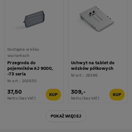
Dostępne w kilku
wariantach
Przegroda do
Uchwyt na tablet do
pojemników AJ 9000,
wózków półkowych
-73 seria
Nr art.
:
26386
Nr art.
:
200530
37,50
309,-
KUP
KUP
Netto (bez VAT)
Netto (bez VAT)
POKAŻ WIĘCEJ