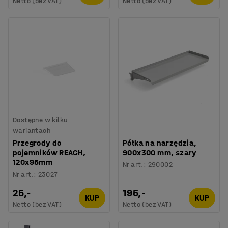
Netto (bez VAT)
Netto (bez VAT)
Dostępne w kilku
wariantach
Przegrody do
Półka na narzędzia,
pojemników REACH,
900x300 mm, szary
120x95mm
Nr art.
:
290002
Nr art.
:
23027
25,-
195,-
KUP
KUP
Netto (bez VAT)
Netto (bez VAT)