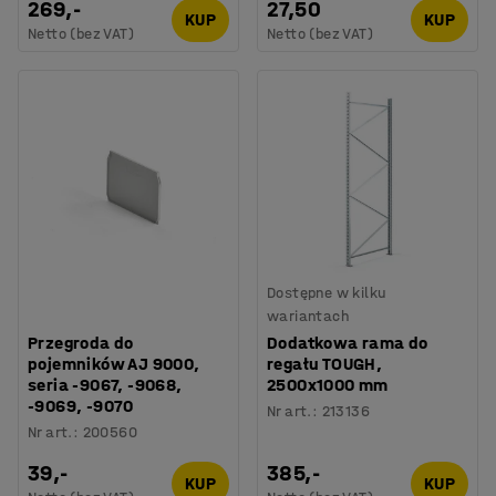
269,-
27,50
KUP
KUP
Netto (bez VAT)
Netto (bez VAT)
Dostępne w kilku
wariantach
Przegroda do
Dodatkowa rama do
pojemników AJ 9000,
regału TOUGH,
seria -9067, -9068,
2500x1000 mm
-9069, -9070
Nr art.
:
213136
Nr art.
:
200560
39,-
385,-
KUP
KUP