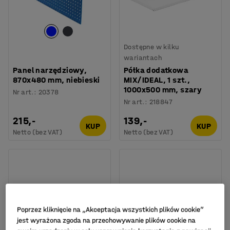
Dostępne w kilku
wariantach
Panel narzędziowy,
Półka dodatkowa
870x480 mm, niebieski
MIX/IDEAL, 1 szt.,
1000x500 mm, szary
Nr art.
:
20378
Nr art.
:
218847
215,-
139,-
KUP
KUP
Netto (bez VAT)
Netto (bez VAT)
Poprzez kliknięcie na „Akceptacja wszystkich plików cookie”
jest wyrażona zgoda na przechowywanie plików cookie na