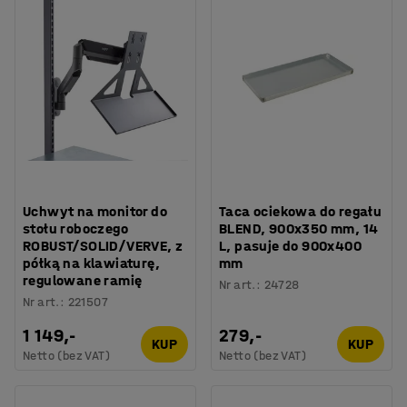
Uchwyt na monitor do
Taca ociekowa do regału
stołu roboczego
BLEND, 900x350 mm, 14
ROBUST/SOLID/VERVE, z
L, pasuje do 900x400
półką na klawiaturę,
mm
regulowane ramię
Nr art.
:
24728
Nr art.
:
221507
1 149,-
279,-
KUP
KUP
Netto (bez VAT)
Netto (bez VAT)