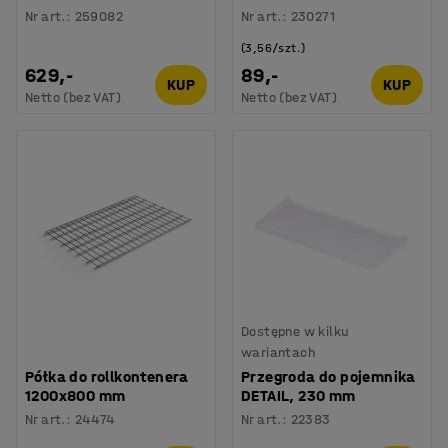
Nr art.
:
259082
Nr art.
:
230271
(3,56/szt.)
629,-
89,-
KUP
KUP
Netto (bez VAT)
Netto (bez VAT)
Dostępne w kilku
wariantach
Półka do rollkontenera
Przegroda do pojemnika
1200x800 mm
DETAIL, 230 mm
Nr art.
:
24474
Nr art.
:
22383