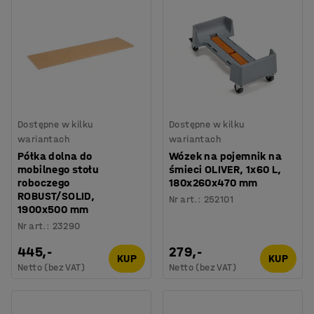
Dostępne w kilku
Dostępne w kilku
wariantach
wariantach
Półka dolna do
Wózek na pojemnik na
mobilnego stołu
śmieci OLIVER, 1x60 L,
roboczego
180x260x470 mm
ROBUST/SOLID,
Nr art.
:
252101
1900x500 mm
Nr art.
:
23290
445,-
279,-
KUP
KUP
Netto (bez VAT)
Netto (bez VAT)