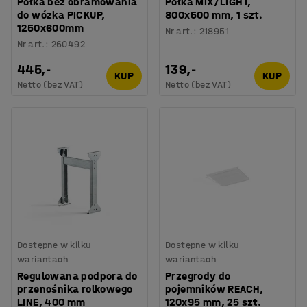
Półka bez obramowania
Półka MIX/LIGHT,
do wózka PICKUP,
800x500 mm, 1 szt.
1250x600mm
Nr art.
:
218951
Nr art.
:
260492
445,-
139,-
KUP
KUP
Netto (bez VAT)
Netto (bez VAT)
Dostępne w kilku
Dostępne w kilku
wariantach
wariantach
Regulowana podpora do
Przegrody do
przenośnika rolkowego
pojemników REACH,
LINE, 400 mm
120x95 mm, 25 szt.