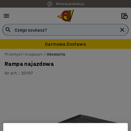
Własna produkcja
7 lat gwarancji
Darmowa Dostawa
Przemysł i magazyn
Akcesoria
Rampa najazdowa
Nr art.
:
20197