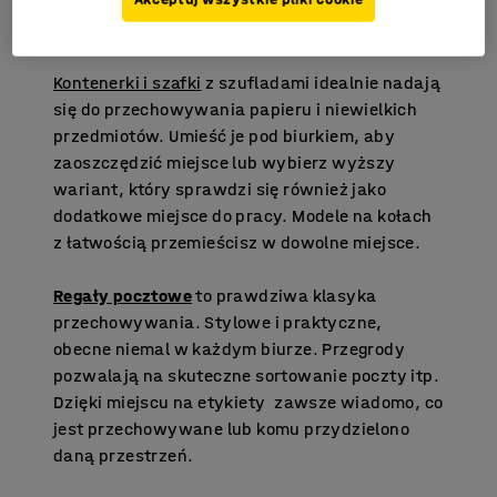
zamkiem, jeśli przechowujesz poufne
dokumenty lub kosztowności.
Kontenerki i szafki
z szufladami idealnie nadają
się do przechowywania papieru i niewielkich
przedmiotów. Umieść je pod biurkiem, aby
zaoszczędzić miejsce lub wybierz wyższy
wariant, który sprawdzi się również jako
dodatkowe miejsce do pracy. Modele na kołach
z łatwością przemieścisz w dowolne miejsce.
Regały pocztowe
to prawdziwa klasyka
przechowywania. Stylowe i praktyczne,
obecne niemal w każdym biurze. Przegrody
pozwalają na skuteczne sortowanie poczty itp.
Dzięki miejscu na etykiety zawsze wiadomo, co
jest przechowywane lub komu przydzielono
daną przestrzeń.