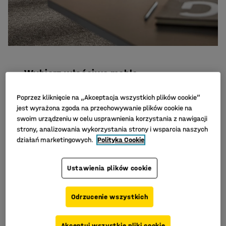
Wybierz właściwe meble
Regały
to świetny wybór, jeśli chodzi o
Poprzez kliknięcie na „Akceptacja wszystkich plików cookie”
przechowywanie segregatorów i książek, do
jest wyrażona zgoda na przechowywanie plików cookie na
których musi być łatwy dostęp. Likwidują
swoim urządzeniu w celu usprawnienia korzystania z nawigacji
strony, analizowania wykorzystania strony i wsparcia naszych
bałagan i pomagają łatwo znaleźć to, czego
działań marketingowych.
Polityka Cookie
potrzeba. Wybierz model z regulowanymi
półkami, aby móc dostosować wysokość półki
do przechowywanej zawartości.
Ustawienia plików cookie
Szafy i szafki
pomagają ukryć delikatne
Odrzucenie wszystkich
materiały i rzeczy, których być może nie
potrzebujesz na co dzień. Wybierz szafę z
Akceptuj wszystkie pliki cookie