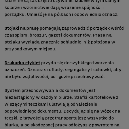
które nie są tak często używane. Modele w tym samym
kolorze i wzornictwie dają wrażenie spójności i
porządku. Umieść je na półkach i odpowiednio oznacz.
Stojaki na prasę
pomagają zaprowadzić porządek wśród
czasopism, broszur, gazet i dokumentów. Prasa na
stojaku wygląda znacznie schludniej niż położona w
przypadkowym miejscu.
Drukarka etykiet
przyda się do szybkiego tworzenia
oznaczeń. Oznacz szuflady, segregatory i schowki, aby
nie było wątpliwości, co i gdzie przechowywać.
System przechowywania dokumentów jest
niezastąpiony w każdym biurze. Szafki kartotekowe z
wiszącymi teczkami ułatwiają odnalezienie
odpowiedniego dokumentu. Decydując się na wózek na
teczki, z łatwością przetransportujesz wszystko do
biurka, a po skończonej pracy odłożysz z powrotem na