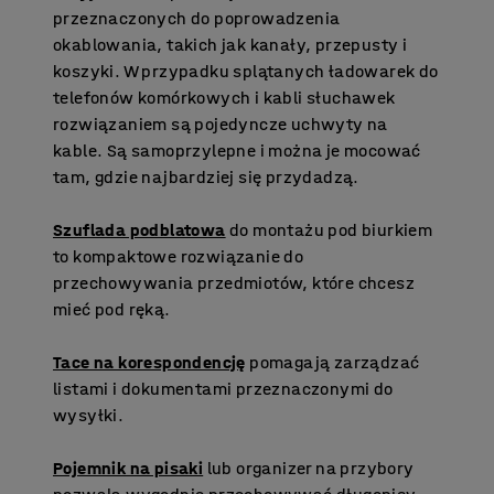
przeznaczonych do poprowadzenia
okablowania, takich jak kanały, przepusty i
koszyki. W przypadku splątanych ładowarek do
telefonów komórkowych i kabli słuchawek
rozwiązaniem są pojedyncze uchwyty na
kable. Są samoprzylepne i można je mocować
tam, gdzie najbardziej się przydadzą.
Szuflada podblatowa
do montażu pod biurkiem
to kompaktowe rozwiązanie do
przechowywania przedmiotów, które chcesz
mieć pod ręką.
Tace na korespondencję
pomagają zarządzać
listami i dokumentami przeznaczonymi do
wysyłki.
Pojemnik na pisaki
lub organizer na przybory