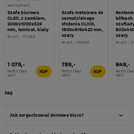
wariantach
Szafa biurowa
Szafa metalowa do
Kontene
CLEO, z zamkiem,
samodzielnego
kółkach
2000x1000x328
złożenia CLICK,
szuflad
mm, laminat, biały
1800x916x422 mm,
600x40
szary
szary
Nr art.
:
117253
Nr art.
:
103621
Nr art.
:
1
1 075,-
799,-
649,-
Netto (bez
Netto (bez
Netto (be
KUP
KUP
VAT)
VAT)
VAT)
FAQ
Jak zorganizować domowe biuro?
Dobre przechowywanie z przejrzystym