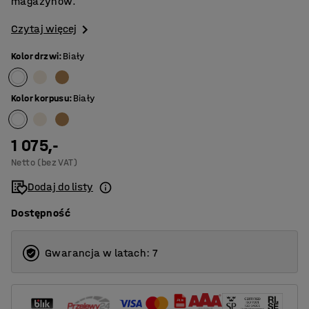
magazynów.
Czytaj więcej
Kolor drzwi
:
Biały
Kolor korpusu
:
Biały
1 075,-
Netto (bez VAT)
Dodaj do listy
Dostępność
Gwarancja w latach: 7