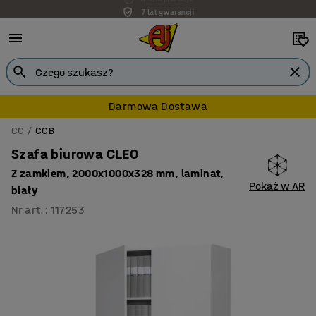
7 lat gwarancji
Darmowa Dostawa
CC
CCB
Szafa biurowa CLEO
Z zamkiem, 2000x1000x328 mm, laminat,
Pokaż w AR
biały
Nr art.
:
117253