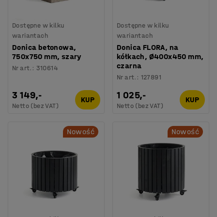
Dostępne w kilku
Dostępne w kilku
wariantach
wariantach
Donica betonowa,
Donica FLORA, na
750x750 mm, szary
kółkach, Ø400x450 mm,
czarna
Nr art.
:
310614
Nr art.
:
127891
3 149,-
1 025,-
KUP
KUP
Netto (bez VAT)
Netto (bez VAT)
Nowość
Nowość