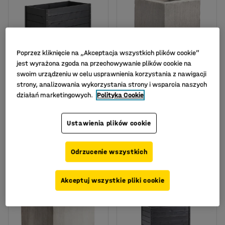
Poprzez kliknięcie na „Akceptacja wszystkich plików cookie”
jest wyrażona zgoda na przechowywanie plików cookie na
Dostępne w kilku
Dostępne w kilku
swoim urządzeniu w celu usprawnienia korzystania z nawigacji
wariantach
wariantach
strony, analizowania wykorzystania strony i wsparcia naszych
Donica GROW, na
Donica betonowa,
działań marketingowych.
Polityka Cookie
kółkach, 470x880x480
600x600 mm, szary
mm, czarna
Nr art.
:
310616
Ustawienia plików cookie
Nr art.
:
127878
1 025,-
2 725,-
KUP
KUP
Odrzucenie wszystkich
Netto (bez VAT)
Netto (bez VAT)
Akceptuj wszystkie pliki cookie