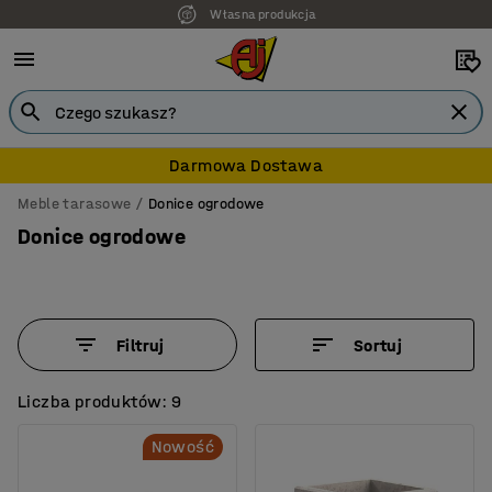
7 lat gwarancji
Darmowa Dostawa
Meble tarasowe
Donice ogrodowe
Donice ogrodowe
Filtruj
Sortuj
Liczba produktów: 9
Nowość