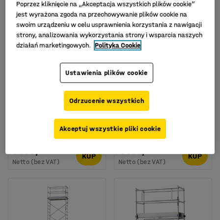
Poprzez kliknięcie na „Akceptacja wszystkich plików cookie”
jest wyrażona zgoda na przechowywanie plików cookie na
swoim urządzeniu w celu usprawnienia korzystania z nawigacji
strony, analizowania wykorzystania strony i wsparcia naszych
działań marketingowych.
Polityka Cookie
Ustawienia plików cookie
Dostępne w kilku
wariantach
Odrzucenie wszystkich
Drabina teleskopowa
Rusztowanie SUMMIT,
VERTEX, 12 stopni, 3800
aluminium, 1000 mm,
mm
1650x750 mm
Akceptuj wszystkie pliki cookie
Nr art.
:
90212
Nr art.
:
90433
1 599,-
4 775,-
KUP
KUP
Netto (bez VAT)
Netto (bez VAT)