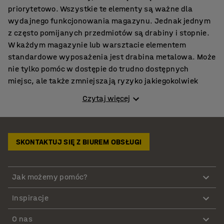
priorytetowo. Wszystkie te elementy są ważne dla
wydajnego funkcjonowania magazynu. Jednak jednym
z często pomijanych przedmiotów są drabiny i stopnie.
W każdym magazynie lub warsztacie elementem
standardowe wyposażenia jest drabina metalowa. Może
nie tylko pomóc w dostępie do trudno dostępnych
miejsc, ale także zmniejszają ryzyko jakiegokolwiek
wypadku. W miejscach pracy o dużych powierzchniach
Czytaj więcej
magazynowych i magazynach na wysokości ważne jest,
aby mieć odpowiednie drabiny rozstawne lub platformy
robocze, aby dotrzeć do wszystkich towarów i
produktów. W AJ Produkty oferujemy szeroką gamę
SKONTAKTUJ SIĘ Z BIUREM OBSŁUGI
drabin i stopni ułatwiających pracę na wysokości.
Możesz wybierać spośród różnych typów, takich jak
niskie drabiny (2 stopnie lub 3 stopnie, lub drabina
Jak możemy pomóc?
aluminiowa 4 stopniowa), składana drabina, mobilne
Inspiracje
stopnie, mobilne platformy robocze, drabiny podesty
czy też drabiny aluminiowe domowe. Nasze stabilne
O nas