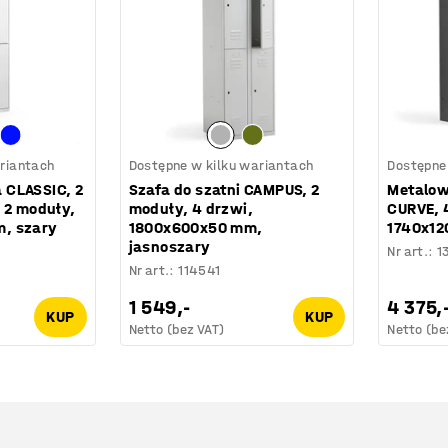
riantach
Dostępne w kilku wariantach
Dostępne
 CLASSIC, 2
Szafa do szatni CAMPUS, 2
Metalow
 2 moduły,
moduły, 4 drzwi,
CURVE, 
, szary
1800x600x50 mm,
1740x12
jasnoszary
Nr art.
:
1
Nr art.
:
114541
1 549,-
4 375,
KUP
KUP
Netto (bez VAT)
Netto (be