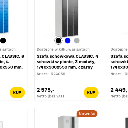
riantach
Dostępne w kilku wariantach
Dostępne
 CLASSIC, 6
Szafa schowkowa CLASSIC, 4
Szafa s
e, 4
schowki w pionie, 3 moduły,
schowki
00x550 mm,
1740x900x550 mm, czarny
1740x90
Nr art.
:
324056
Nr art.
:
3
2 575,-
2 449,
KUP
KUP
Netto (bez VAT)
Netto (be
Nowość