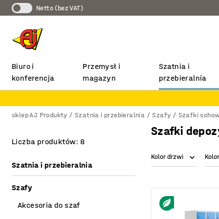
Netto (bez VAT)
Biuro i
Przemysł i
Szatnia i
konferencja
magazyn
przebieralnia
sklep AJ Produkty
Szatnia i przebieralnia
Szafy
Szafki scho
Szafki depo
Liczba produktów: 8
Kolor drzwi
Kolo
Szatnia i przebieralnia
Szafy
Akcesoria do szaf