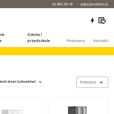
22 862 38 76
aj@ajprodukty.pl
ie
Szkoła i
e
przedszkole
Polecamy
Kontakt
kość drzwi (schowków)
Polecane