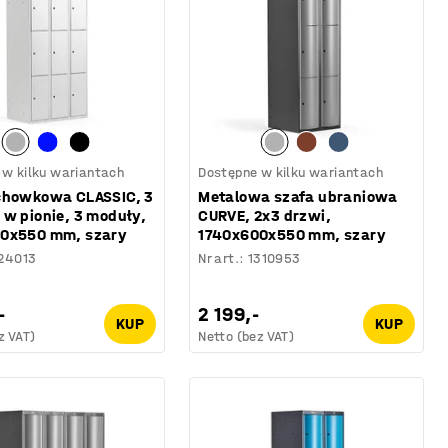
 w kilku wariantach
Dostępne w kilku wariantach
chowkowa CLASSIC, 3
Metalowa szafa ubraniowa
 w pionie, 3 moduły,
CURVE, 2x3 drzwi,
0x550 mm, szary
1740x600x550 mm, szary
24013
Nr art.
:
1310953
-
2 199,-
KUP
KUP
z VAT)
Netto (bez VAT)