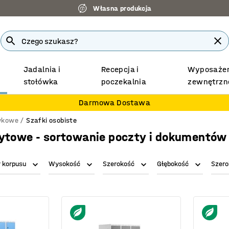
Własna produkcja
Jadalnia i
Recepcja i
Wyposażen
stołówka
poczekalnia
zewnętrzn
Darmowa Dostawa
wkowe
Szafki osobiste
zytowe - sortowanie poczty i dokumentów
r korpusu
Wysokość
Szerokość
Głębokość
Szero