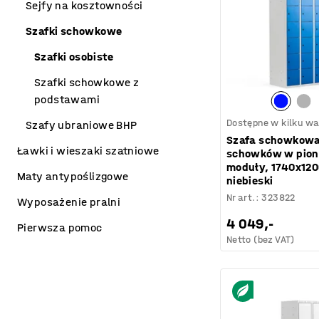
Sejfy na kosztowności
Szafki schowkowe
Szafki osobiste
Szafki schowkowe z
podstawami
Dostępne w kilku wa
Szafy ubraniowe BHP
Szafa schowkowa
Ławki i wieszaki szatniowe
schowków w pioni
moduły, 1740x12
Maty antypoślizgowe
niebieski
Nr art.
:
323822
Wyposażenie pralni
4 049,-
Pierwsza pomoc
Netto (bez VAT)