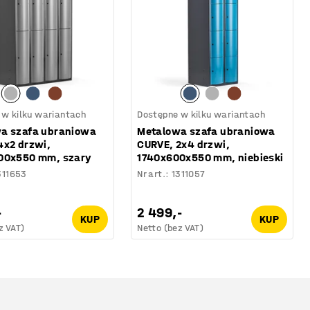
 w kilku wariantach
Dostępne w kilku wariantach
a szafa ubraniowa
Metalowa szafa ubraniowa
4x2 drzwi,
CURVE, 2x4 drzwi,
00x550 mm, szary
1740x600x550 mm, niebieski
311653
Nr art.
:
1311057
-
2 499,-
KUP
KUP
z VAT)
Netto (bez VAT)