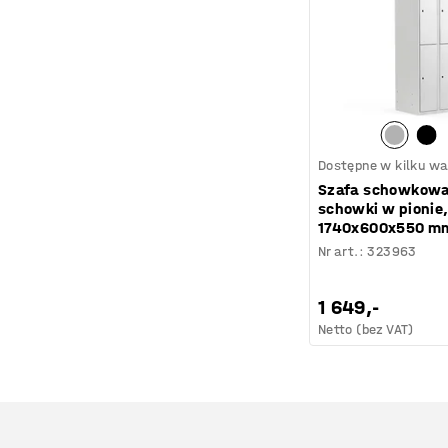
Dostępne w kilku wa
Szafa schowkowa
schowki w pionie,
1740x600x550 mm
Nr art.
:
323963
1 649,-
Netto (bez VAT)