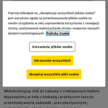
Poprzez kliknięcie na „Akceptacja wszystkich plików cookie”
jest wyrażona zgoda na przechowywanie plików cookie na
swoim urządzeniu w celu usprawnienia korzystania z nawigacji
strony, analizowania wykorzystania strony i wsparcia naszych
działań marketingowych.
Polityka Cookie
Ustawienia plików cookie
Odrzucenie wszystkich
Wykonany ze sklejki
Akceptuj wszystkie pliki cookie
Rozkładany blat
Koła z hamulcami
Wielofunkcyjny stół do zabawy z rozkładanym blatem.
Wyposażony w koła z blokadą i praktyczne tace do
przechowywania zabawek, prac plastycznych,