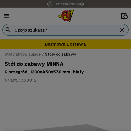
Własna produkcja
7 lat gwarancji
Darmowa Dostawa
Stoły aktywizujące
Stoły do zabawy
Stół do zabawy MINNA
6 przegród, 1200x450x530 mm, biały
Nr art.
:
350012