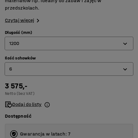
materiałów itp. Idealny do zabaw i zajęć w
przedszkolach.
Czytaj więcej
Długość (mm)
1200
Ilość schowków
800
6
1200
3 575,-
4
Netto (bez VAT)
6
Dodaj do listy
Dostępność
Gwarancja w latach: 7