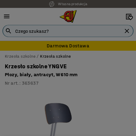
Własna produkcja
Darmowa Dostawa
Krzesła szkolne
Krzesła szkolne
Krzesło szkolne YNGVE
Płozy, biały, antracyt, W 610 mm
Nr art.
:
363637