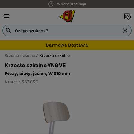
Własna produkcja
7 lat gwarancji
Darmowa Dostawa
Krzesła szkolne
Krzesła szkolne
Krzesło szkolne YNGVE
Płozy, biały, jesion, W 610 mm
Nr art.
:
363630