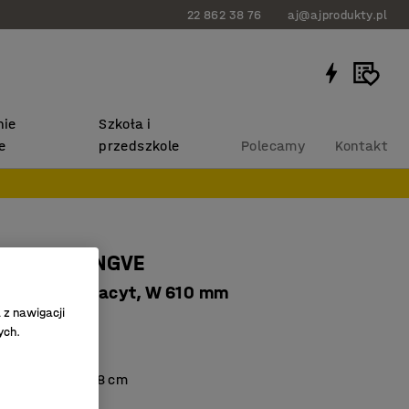
22 862 38 76
aj@ajprodukty.pl
ie
Szkoła i
e
przedszkole
Polecamy
Kontakt
 szkolne YNGVE
ntracyt, antracyt, W 610 mm
 z nawigacji
3617
ych.
 normą EN
tu od 146 do 188 cm
ane siedzisko