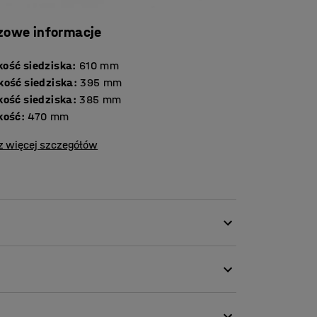
zowe informacje
ość siedziska
:
610
mm
kość siedziska
:
395
mm
kość siedziska
:
385
mm
kość
:
470
mm
z więcej szczegółów
 AJ Produkty i zostało opracowane jako
wysoki komfort siedzenia. Krzesło zapewnia