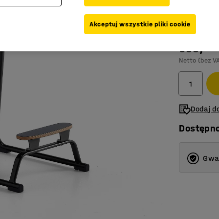
Kolor
:
Antrac
Akceptuj wszystkie pliki cookie
599,-
Netto (bez V
Dodaj do
Dostępn
Gwar