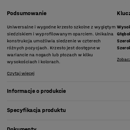
Podsumowanie
Kluc
Uniwersalne i wygodne krzesło szkolne z wygiętym
Wysok
siedziskiem i wyprofilowanym oparciem. Unikalna
Głębo
konstrukcja umożliwia siedzenie w czterech
Szero
różnych pozycjach. Krzesło jest dostępne w
Szero
wariancie na nogach lub płozach w kilku
Zobac
wysokościach i kolorach.
Czytaj więcej
Informacje o produkcie
Usiądź w swojej ulubionej pozycji!
Specyfikacja produktu
Krzesło do sal lekcyjnych YNGVE jest autorskim projektem
Wysokość siedziska
:
610
mm
najwyższej jakości uniwersalne krzesło, które zapewnia 
Dokumenty