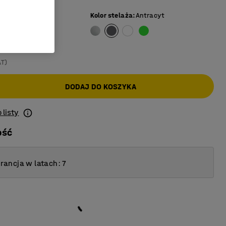
yt
Kolor stelaża
:
Antracyt
AT)
DODAJ DO KOSZYKA
 listy
ość
ancja w latach: 7