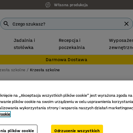
Własna produkcja
Jadalnia i
Recepcja i
Wyposażen
stołówka
poczekalnia
zewnętrzn
Darmowa Dostawa
zesła szkolne
Krzesła szkolne
Krzesło
Płozy, a
iknięcie na „Akceptacja wszystkich plików cookie” jest wyrażona zgoda na
anie plików cookie na swoim urządzeniu w celu usprawnienia korzystania
Nr art.
:
36
alizowania wykorzystania strony i wsparcia naszych działań marketingow
Cookie
Zgodne z
Do wzros
Profilow
nia plików cookie
Odrzucenie wszystkich