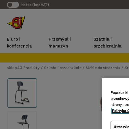
Netto (bez VAT)
Biuro i
Przemysł i
Szatnia i
konferencja
magazyn
przebieralnia
sklep AJ Produkty
Szkoła i przedszkole
Meble do siedzenia
Kr
Poprzez kl
przechowyw
strony, an
Polityka 
Ustawie