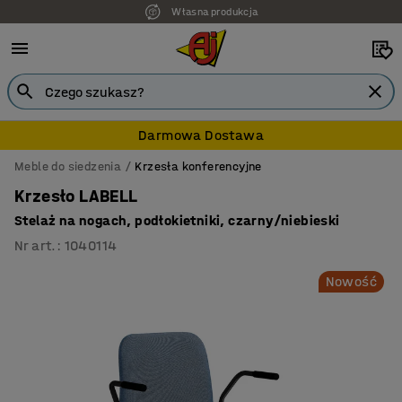
Własna produkcja
7 lat gwarancji
Darmowa Dostawa
Meble do siedzenia
Krzesła konferencyjne
Krzesło LABELL
Stelaż na nogach, podłokietniki, czarny/niebieski
Nr art.
:
1040114
Nowość