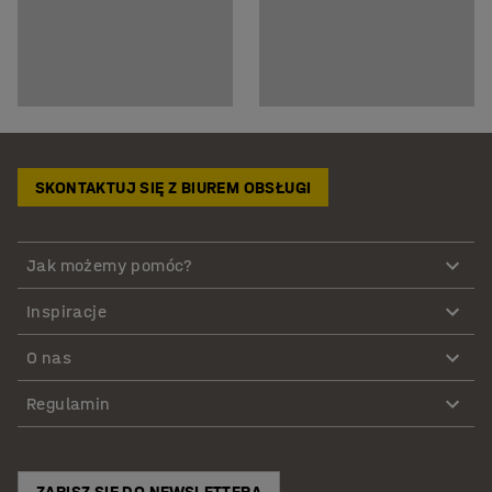
SKONTAKTUJ SIĘ Z BIUREM OBSŁUGI
Jak możemy pomóc?
Inspiracje
O nas
Regulamin
ZAPISZ SIĘ DO NEWSLETTERA