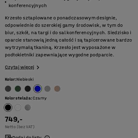
konferencyjnych
Krzesło sztaplowane o ponadczasowym designie,
odpowiednie do szerokiej gamy środowisk, w tym do
biur, szkół, na targi i do sal konferencyjnych. Siedzisko i
oparcie stanowią jedną całość i są tapicerowane bardzo
wytrzymałą tkaniną. Krzesło jest wyposażone w
podłokietniki zapewniające wygodne podparcie.
Czytaj więcej
Kolor
:
Niebieski
Kolor stelaża
:
Czarny
749,-
Netto (bez VAT)
Dodaj do listy