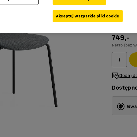
konferen
Akceptuj wszystkie pliki cookie
Kolor
:
Antrac
749,-
Netto (bez V
Dodaj do
Dostępn
Gwar