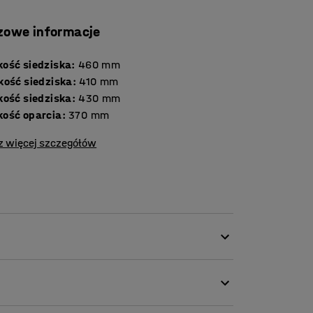
zowe informacje
ość siedziska
:
460
mm
kość siedziska
:
410
mm
kość siedziska
:
430
mm
ość oparcia
:
370
mm
z więcej szczegółów
cych elastyczności. Jego ponadczasowy
cyjnych i na targi. Sprawdza się równie
 rozwiązanie do siedzenia.