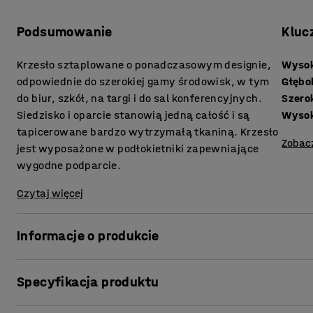
Podsumowanie
Kluc
Krzesło sztaplowane o ponadczasowym designie,
Wysok
odpowiednie do szerokiej gamy środowisk, w tym
Głębo
do biur, szkół, na targi i do sal konferencyjnych.
Szero
Siedzisko i oparcie stanowią jedną całość i są
Wysok
tapicerowane bardzo wytrzymałą tkaniną. Krzesło
Zobac
jest wyposażone w podłokietniki zapewniające
wygodne podparcie.
Czytaj więcej
Informacje o produkcie
To krzesło to doskonały wybór do przestrzeni wymagają
Specyfikacja produktu
design sprawia, że nadaje się do biur, szkół, sal konferen
dobrze jako stały element wyposażenia, jak i tymczasowe