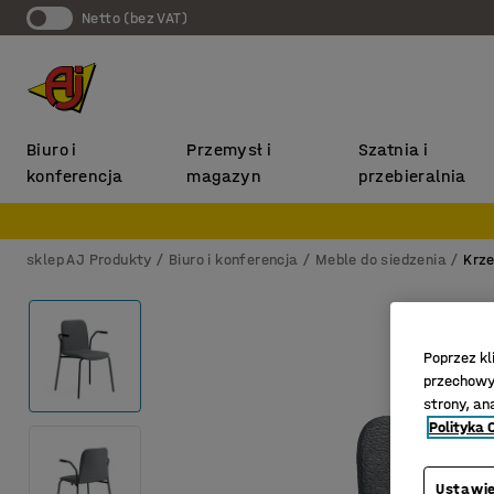
Netto (bez VAT)
Biuro i
Przemysł i
Szatnia i
konferencja
magazyn
przebieralnia
sklep AJ Produkty
Biuro i konferencja
Meble do siedzenia
Krze
Poprzez kl
przechowyw
strony, an
Polityka 
Ustawie