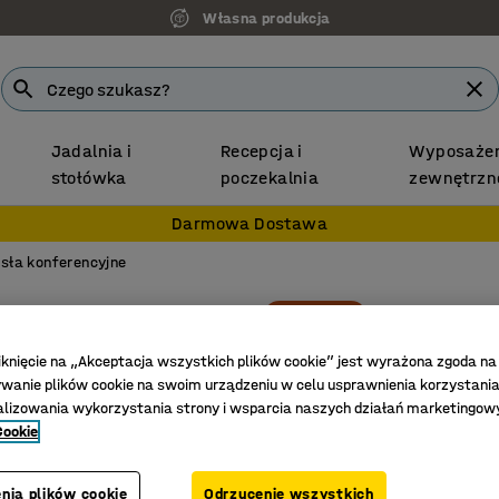
Własna produkcja
Jadalnia i
Recepcja i
Wyposażen
stołówka
poczekalnia
zewnętrzn
Darmowa Dostawa
sła konferencyjne
Nowość
Krzesł
Stelaż n
iknięcie na „Akceptacja wszystkich plików cookie” jest wyrażona zgoda na
anie plików cookie na swoim urządzeniu w celu usprawnienia korzystania
Nr art.
:
104
alizowania wykorzystania strony i wsparcia naszych działań marketingow
Cookie
Możliwoś
Podłokie
Odpowiedn
nia plików cookie
Odrzucenie wszystkich