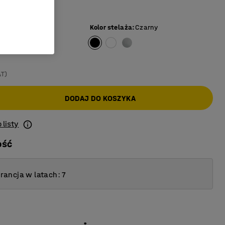
cyjnych
yt
Kolor stelaża
:
Czarny
AT)
DODAJ DO KOSZYKA
 listy
ość
ancja w latach: 7