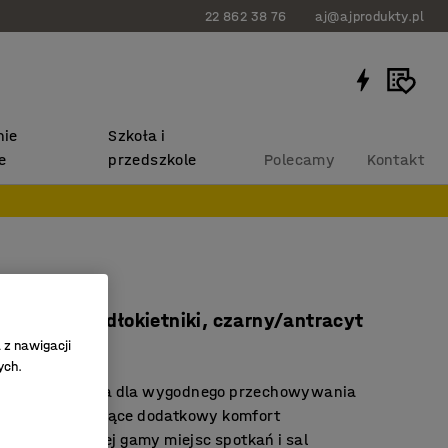
22 862 38 76
aj@ajprodukty.pl
ie
Szkoła i
e
przedszkole
Polecamy
Kontakt
o LABELL
a nogach, podłokietniki, czarny/antracyt
 z nawigacji
0111
ych.
ć sztaplowania dla wygodnego przechowywania
tniki zapewniające dodatkowy komfort
ie do szerokiej gamy miejsc spotkań i sal