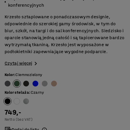
konferencyjnych
Krzesło sztaplowane o ponadczasowym designie,
odpowiednie do szerokiej gamy środowisk, w tym do
biur, szkół, na targi i do sal konferencyjnych. Siedzisko i
oparcie stanowią jedną całość i są tapicerowane bardzo
wytrzymałą tkaniną. Krzesło jest wyposażone w
podłokietniki zapewniające wygodne podparcie.
Czytaj więcej
Kolor
:
Ciemnozielony
Kolor stelaża
:
Czarny
749,-
Netto (bez VAT)
Dodaj do listy