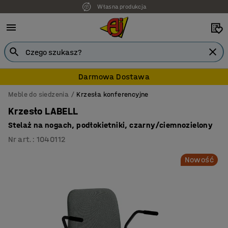
7 lat gwarancji
Darmowa Dostawa
Meble do siedzenia
Krzesła konferencyjne
Krzesło LABELL
Stelaż na nogach, podłokietniki, czarny/ciemnozielony
Nr art.
:
1040112
Nowość