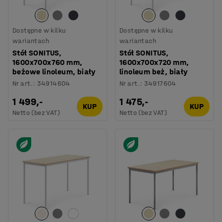
Dostępne w kilku
Dostępne w kilku
wariantach
wariantach
Stół SONITUS,
Stół SONITUS,
1600x700x760 mm,
1600x700x720 mm,
beżowe linoleum, biały
linoleum beż, biały
Nr art.
:
34914604
Nr art.
:
34917604
1 499,-
1 475,-
KUP
KUP
Netto (bez VAT)
Netto (bez VAT)