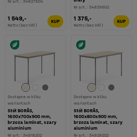
Nr art.
:
34927604
Nr art.
:
34839602
1 549,-
1 375,-
KUP
KUP
Netto (bez VAT)
Netto (bez VAT)
Dostępne w kilku
Dostępne w kilku
wariantach
wariantach
Stół BORÅS,
Stół BORÅS,
1600x700x900 mm,
1600x800x900 mm,
brzoza laminat, szary
brzoza laminat, szary
aluminium
aluminium
Nr art.
:
34919202
Nr art.
:
34929202