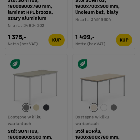
Stół SONITUS,
Stół SONITUS,
1600x800x760 mm,
1600x700x900 mm,
laminat HPL brzoza,
linoleum beż, biały
szary aluminium
Nr art.
:
34919604
Nr art.
:
34834202
1 375,-
1 499,-
KUP
KUP
Netto (bez VAT)
Netto (bez VAT)
Dostępne w kilku
Dostępne w kilku
wariantach
wariantach
Stół SONITUS,
Stół BORÅS,
1600x800x900 mm,
1600x800x760 mm,