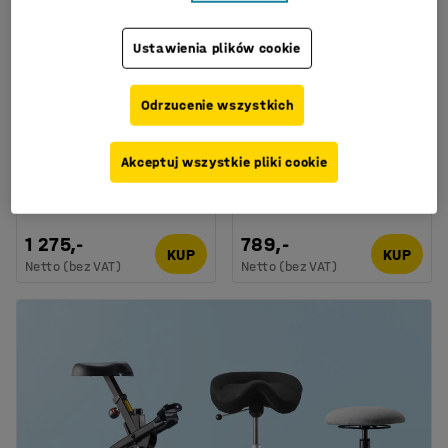
Ustawienia plików cookie
Dostępne w kilku
Dostępne w kilku
wariantach
wariantach
Odrzucenie wszystkich
Stół SONITUS,
Stół BORÅS,
1600x700x720 mm,
1600x700x720 mm,
laminat HPL biały,
brzoza laminat, szary
Akceptuj wszystkie pliki cookie
redukcja hałasu, szary
aluminium
aluminium
Nr art.
:
34917202
Nr art.
:
34827203
1 275,-
789,-
KUP
KUP
Netto (bez VAT)
Netto (bez VAT)