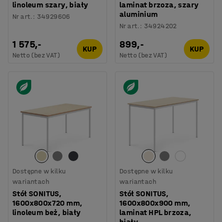
linoleum szary, biały
laminat brzoza, szary
aluminium
Nr art.
:
34929606
Nr art.
:
34924202
1 575,-
899,-
KUP
KUP
Netto (bez VAT)
Netto (bez VAT)
Dostępne w kilku
Dostępne w kilku
wariantach
wariantach
Stół SONITUS,
Stół SONITUS,
1600x800x720 mm,
1600x800x900 mm,
linoleum beż, biały
laminat HPL brzoza,
biały