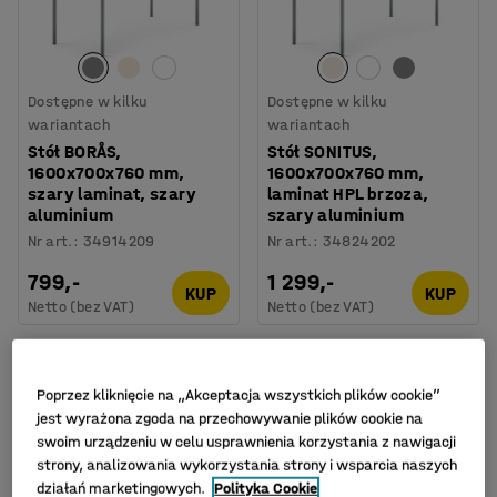
Dostępne w kilku
Dostępne w kilku
wariantach
wariantach
Stół BORÅS,
Stół SONITUS,
1600x700x760 mm,
1600x700x760 mm,
szary laminat, szary
laminat HPL brzoza,
aluminium
szary aluminium
Nr art.
:
34914209
Nr art.
:
34824202
799,-
1 299,-
KUP
KUP
Netto (bez VAT)
Netto (bez VAT)
Poprzez kliknięcie na „Akceptacja wszystkich plików cookie”
jest wyrażona zgoda na przechowywanie plików cookie na
swoim urządzeniu w celu usprawnienia korzystania z nawigacji
strony, analizowania wykorzystania strony i wsparcia naszych
działań marketingowych.
Polityka Cookie