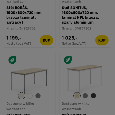
wariantach
wariantach
Stół BORÅS,
Stół SONITUS,
1600x800x720 mm,
1600x800x720 mm,
brzoza laminat,
laminat HPL brzoza,
antracyt
szary aluminium
Nr art.
:
34927702
Nr art.
:
34837202
1 199,-
1 025,-
KUP
KUP
Netto (bez VAT)
Netto (bez VAT)
Dostępne w kilku
Dostępne w kilku
wariantach
wariantach