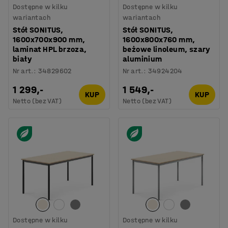
Dostępne w kilku
Dostępne w kilku
wariantach
wariantach
Stół SONITUS,
Stół SONITUS,
1600x700x900 mm,
1600x800x760 mm,
laminat HPL brzoza,
beżowe linoleum, szary
biały
aluminium
Nr art.
:
34829602
Nr art.
:
34924204
1 299,-
1 549,-
KUP
KUP
Netto (bez VAT)
Netto (bez VAT)
Dostępne w kilku
Dostępne w kilku