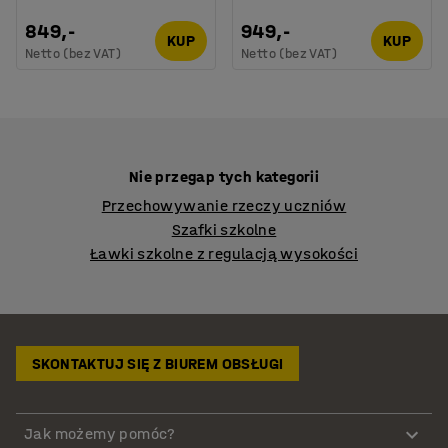
849,-
949,-
KUP
KUP
Netto (bez VAT)
Netto (bez VAT)
Nie przegap tych kategorii
Przechowywanie rzeczy uczniów
Szafki szkolne
Ławki szkolne z regulacją wysokości
SKONTAKTUJ SIĘ Z BIUREM OBSŁUGI
Jak możemy pomóc?