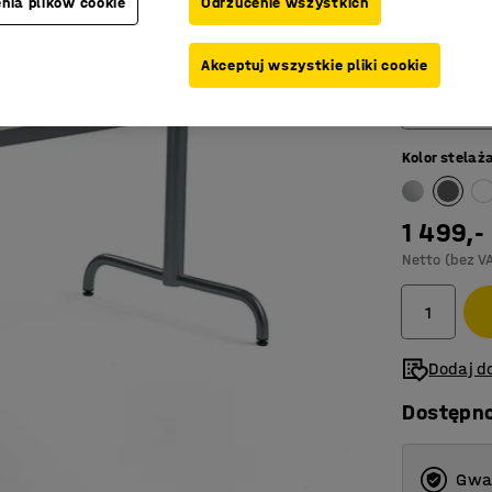
nia plików cookie
Odrzucenie wszystkich
Do różno
Akceptuj wszystkie pliki cookie
Długość (mm
1600
Kolor stelaż
1200
1400
1 499,-
1600
Netto (bez V
1800
Dodaj do
Dostępn
Gwar