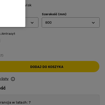
rodnych środowisk
)
Szerokość (mm)
800
a
:
Antracyt
700
800
AT)
DODAJ DO KOSZYKA
 listy
ość
ancja w latach: 7