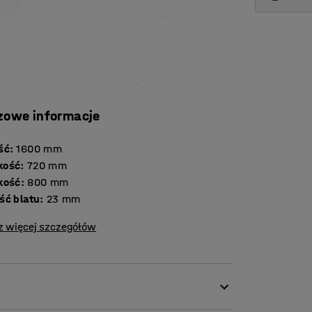
zowe informacje
ść
:
1600
mm
kość
:
720
mm
kość
:
800
mm
Grubość blatu
:
23
mm
z więcej szczegółów