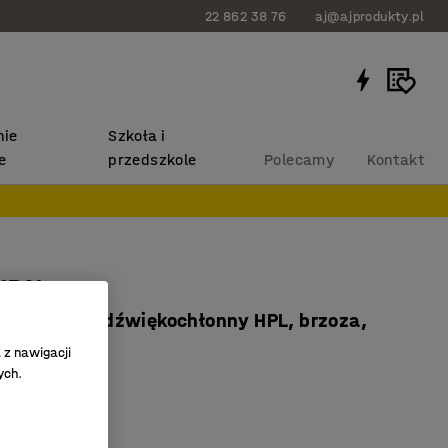
22 862 38 76
aj@ajprodukty.pl
ie
Szkoła i
e
przedszkole
Polecamy
Kontakt
LURAL
x720 mm, dźwiękochłonny HPL, brzoza,
 z nawigacji
ych.
99152
minatu HPL
rwały stół