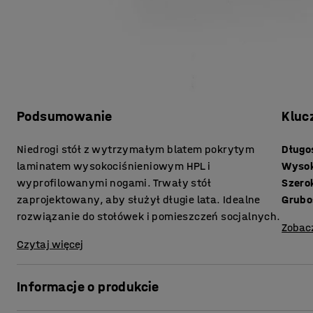
Podsumowanie
Kluc
Niedrogi stół z wytrzymałym blatem pokrytym
Długo
laminatem wysokociśnieniowym HPL i
Wyso
wyprofilowanymi nogami. Trwały stół
Szero
zaprojektowany, aby służył długie lata. Idealne
rozwiązanie do stołówek i pomieszczeń socjalnych.
Zobac
Czytaj więcej
Informacje o produkcie