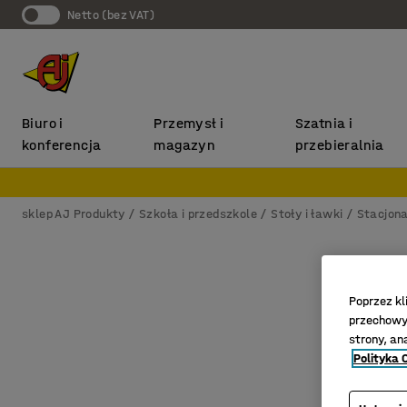
Netto (bez VAT)
Biuro i
Przemysł i
Szatnia i
konferencja
magazyn
przebieralnia
sklep AJ Produkty
Szkoła i przedszkole
Stoły i ławki
Stacjona
Poprzez kl
przechowyw
strony, an
Polityka 