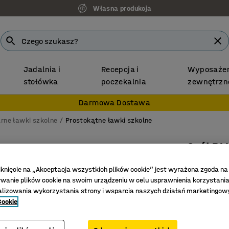
Własna produkcja
Jadalnia i
Recepcja i
Wyposażen
stołówka
poczekalnia
zewnętrzn
Darmowa Dostawa
rne ławki szkolne
Prostokątne ławki szkolne
Stół P
1600x800
iknięcie na „Akceptacja wszystkich plików cookie” jest wyrażona zgoda na
antracyt
anie plików cookie na swoim urządzeniu w celu usprawnienia korzystania
alizowania wykorzystania strony i wsparcia naszych działań marketingow
Nr art.
:
35
Cookie
Blat z la
Mocny i t