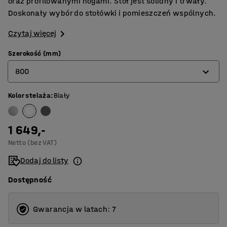
oraz profilowanymi nogami. Stół jest solidny i trwały.
Doskonały wybór do stołówki i pomieszczeń wspólnych.
Czytaj więcej
Szerokość (mm)
800
Kolor stelaża
:
Biały
700
800
1 649,-
Netto (bez VAT)
Dodaj do listy
Dostępność
Gwarancja w latach: 7