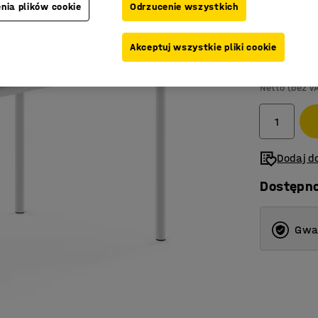
nia plików cookie
Odrzucenie wszystkich
Kolor blatu
:
S
Akceptuj wszystkie pliki cookie
1 375,-
Netto (bez V
Dodaj do
Dostępn
Gwar