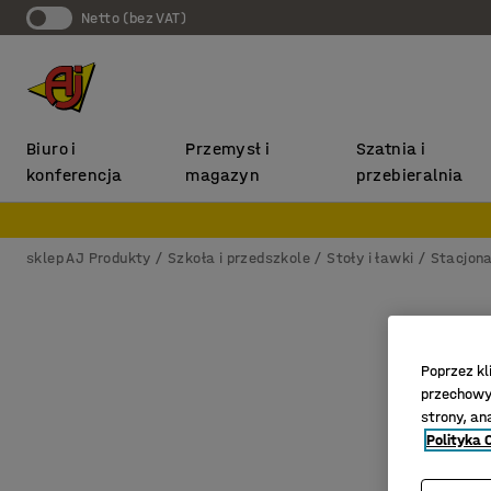
Netto (bez VAT)
Biuro i
Przemysł i
Szatnia i
konferencja
magazyn
przebieralnia
sklep AJ Produkty
Szkoła i przedszkole
Stoły i ławki
Stacjona
Poprzez kl
przechowyw
strony, an
Polityka 