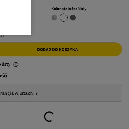
zary
Kolor stelaża
:
Biały
AT)
DODAJ DO KOSZYKA
 listy
ość
ancja w latach: 7