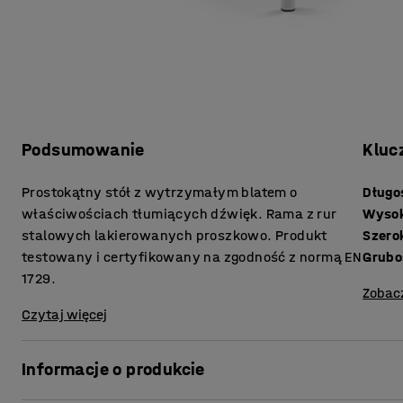
Podsumowanie
Kluc
Prostokątny stół z wytrzymałym blatem o
Długo
właściwościach tłumiących dźwięk. Rama z rur
Wyso
stalowych lakierowanych proszkowo. Produkt
Szero
testowany i certyfikowany na zgodność z normą EN
1729.
Zobac
Czytaj więcej
Informacje o produkcie