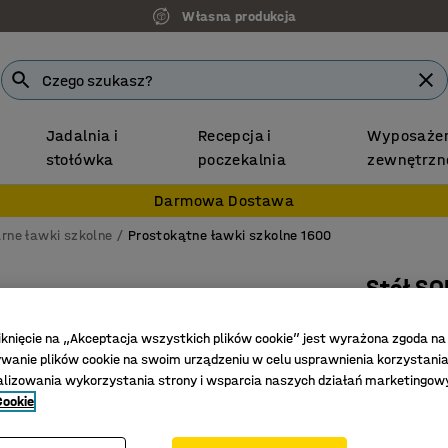
Własna produkcja
Jadalnia i
Recepcja i
Wyposażen
stołówka
poczekalnia
zewnętrzn
Darmowa Dostawa
rne ławki szkolne
Prostokątne ławki szkolne 1600
Stół SO
1600x800
iknięcie na „Akceptacja wszystkich plików cookie” jest wyrażona zgoda na
Nr art.
:
34
anie plików cookie na swoim urządzeniu w celu usprawnienia korzystania
alizowania wykorzystania strony i wsparcia naszych działań marketingow
Trwały l
Cookie
Zgodność
Właściwo