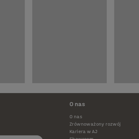
O nas
O nas
Zrównoważony rozwój
Kariera w AJ
Showroom