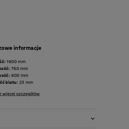
zowe informacje
ść
:
1600
mm
kość
:
760
mm
kość
:
800
mm
Grubość blatu
:
23
mm
z więcej szczegółów