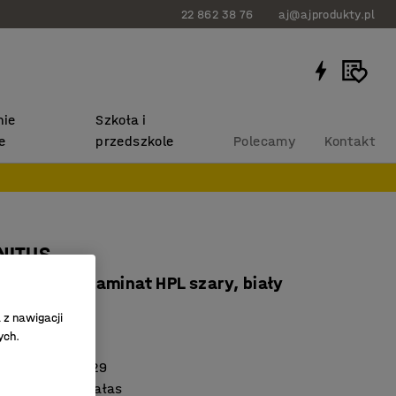
22 862 38 76
aj@ajprodukty.pl
ie
Szkoła i
e
przedszkole
Polecamy
Kontakt
NITUS
x760 mm, laminat HPL szary, biały
834609
 z nawigacji
ych.
aminat HPL
 z normą EN 1729
ści tłumiące hałas