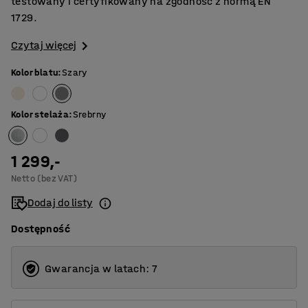
testowany i certyfikowany na zgodność z normą EN
1729.
Czytaj więcej
Kolor blatu
:
Szary
Kolor stelaża
:
Srebrny
1 299,-
Netto (bez VAT)
Dodaj do listy
Dostępność
Gwarancja w latach: 7