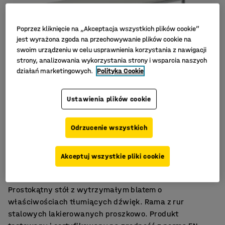
Poprzez kliknięcie na „Akceptacja wszystkich plików cookie”
jest wyrażona zgoda na przechowywanie plików cookie na
swoim urządzeniu w celu usprawnienia korzystania z nawigacji
strony, analizowania wykorzystania strony i wsparcia naszych
działań marketingowych.
Polityka Cookie
Ustawienia plików cookie
Odrzucenie wszystkich
Trwały laminat HPL
Akceptuj wszystkie pliki cookie
Zgodność z normą EN 1729
Właściwości tłumiące hałas
Prostokątny stół z wytrzymałym blatem o
właściwościach tłumiących dźwięk. Rama z rur
stalowych lakierowanych proszkowo. Produkt