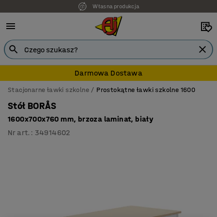
Własna produkcja
7 lat gwarancji
Darmowa Dostawa
Stacjonarne ławki szkolne
Prostokątne ławki szkolne 1600
Stół BORÅS
1600x700x760 mm, brzoza laminat, biały
Nr art.
:
34914602