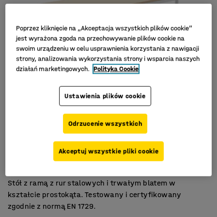
Poprzez kliknięcie na „Akceptacja wszystkich plików cookie”
jest wyrażona zgoda na przechowywanie plików cookie na
swoim urządzeniu w celu usprawnienia korzystania z nawigacji
strony, analizowania wykorzystania strony i wsparcia naszych
działań marketingowych.
Polityka Cookie
Ustawienia plików cookie
Odrzucenie wszystkich
Laminat wysokociśnieniowy
Akceptuj wszystkie pliki cookie
Zgodność z normą EN 1729
Wytrzymały blat
Stół z ramą z rur stalowych i trwałym blatem w
kształcie prostokąta. Testowany i certyfikowany
zgodnie z normą EN 1729.