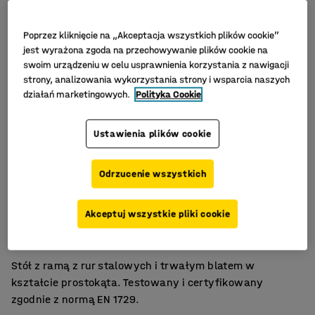
Poprzez kliknięcie na „Akceptacja wszystkich plików cookie”
jest wyrażona zgoda na przechowywanie plików cookie na
swoim urządzeniu w celu usprawnienia korzystania z nawigacji
strony, analizowania wykorzystania strony i wsparcia naszych
działań marketingowych.
Polityka Cookie
Ustawienia plików cookie
Odrzucenie wszystkich
Laminat wysokociśnieniowy
Akceptuj wszystkie pliki cookie
Zgodność z normą EN 1729
Wytrzymały blat
Stół z ramą z rur stalowych i trwałym blatem w
kształcie prostokąta. Testowany i certyfikowany
zgodnie z normą EN 1729.