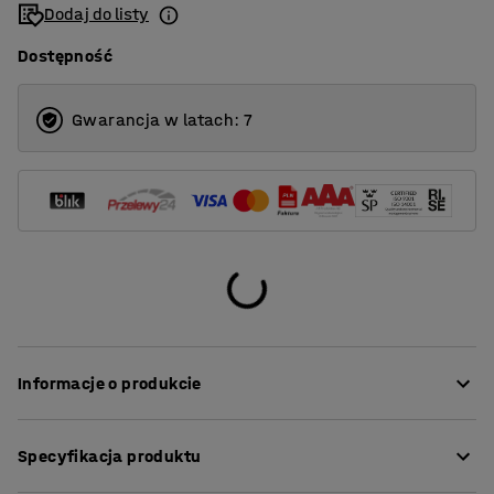
Dodaj do listy
Dostępność
Gwarancja w latach: 7
Informacje o produkcie
Doskonały stół do jadalni, który sprawdzi się również w
Specyfikacja produktu
innych pomieszczeniach.
Blat wykonano z ekologicznego linoleum o