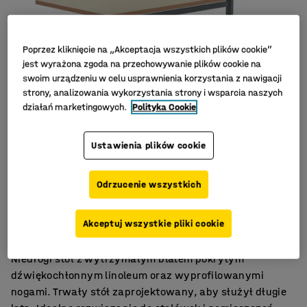
Poprzez kliknięcie na „Akceptacja wszystkich plików cookie”
jest wyrażona zgoda na przechowywanie plików cookie na
swoim urządzeniu w celu usprawnienia korzystania z nawigacji
strony, analizowania wykorzystania strony i wsparcia naszych
działań marketingowych.
Polityka Cookie
Ustawienia plików cookie
Odrzucenie wszystkich
Linoleum tłumiące hałas
Mocny i trwały stół
Akceptuj wszystkie pliki cookie
Do różnorodnych środowisk
Niedrogi stół z wytrzymałym blatem pokrytym
dźwiękochłonnym linoleum oraz wyprofilowanymi
nogami. Trwały stół zaprojektowany, aby służył długie