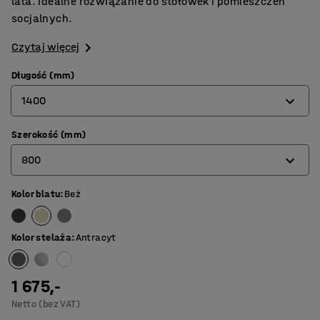
lata. Idealne rozwiązanie do stołówek i pomieszczeń
socjalnych.
Czytaj więcej
Długość (mm)
1400
Szerokość (mm)
1200
800
1400
1600
Kolor blatu
:
Beż
700
1800
800
Kolor stelaża
:
Antracyt
1 675,-
Netto (bez VAT)