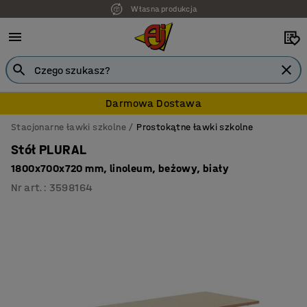
Własna produkcja
7 lat gwarancji
Darmowa Dostawa
Stacjonarne ławki szkolne
Prostokątne ławki szkolne
Stół PLURAL
1800x700x720 mm, linoleum, beżowy, biały
Nr art.
:
3598164