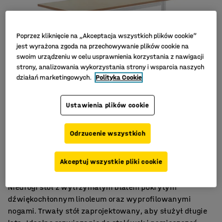
Poprzez kliknięcie na „Akceptacja wszystkich plików cookie”
jest wyrażona zgoda na przechowywanie plików cookie na
swoim urządzeniu w celu usprawnienia korzystania z nawigacji
strony, analizowania wykorzystania strony i wsparcia naszych
działań marketingowych.
Polityka Cookie
Ustawienia plików cookie
Odrzucenie wszystkich
Linoleum tłumiące hałas
Mocny i trwały stół
Akceptuj wszystkie pliki cookie
Do różnorodnych środowisk
Niedrogi stół z wytrzymałym blatem pokrytym
dźwiękochłonnym linoleum oraz wyprofilowanymi
nogami. Trwały stół zaprojektowany, aby służył długie