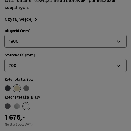
lata. Idealne rozwiązanie do stołówek i pomieszczeń
socjalnych.
Czytaj więcej
Długość (mm)
1800
Szerokość (mm)
1200
700
1400
1600
Kolor blatu
:
Beż
700
1800
800
Kolor stelaża
:
Biały
1 675,-
Netto (bez VAT)