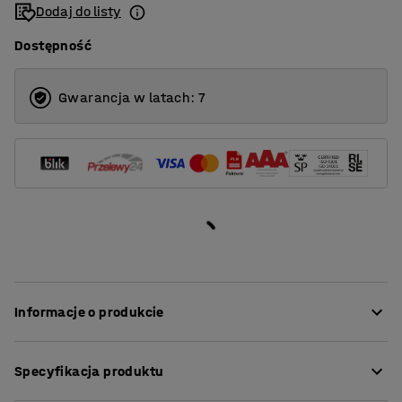
Dodaj do listy
Dostępność
Gwarancja w latach: 7
Informacje o produkcie
Doskonały stół do jadalni, który sprawdzi się również w
Specyfikacja produktu
innych pomieszczeniach.
Blat wykonano z ekologicznego linoleum o