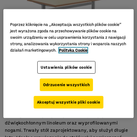
Poprzez kliknięcie na „Akceptacja wszystkich plików cookie”
jest wyrażona zgoda na przechowywanie plików cookie na
swoim urządzeniu w celu usprawnienia korzystania z nawigacji
strony, analizowania wykorzystania strony i wsparcia naszych
działań marketingowych.
Polityka Cookie
Ustawienia plików cookie
Odrzucenie wszystkich
Linoleum tłumiące hałas
Mocny i trwały stół
Akceptuj wszystkie pliki cookie
Do różnorodnych środowisk
Niedrogi stół z wytrzymałym blatem pokrytym
dźwiękochłonnym linoleum oraz wyprofilowanymi
nogami. Trwały stół zaprojektowany, aby służył długie