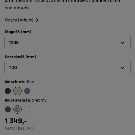
lata. Idealne rozwiązanie do stołówek i pomieszczeń
socjalnych.
Czytaj więcej
Długość (mm)
1200
Szerokość (mm)
1200
700
1400
1600
Kolor blatu
:
Beż
700
1800
800
Kolor stelaża
:
Srebrny
1 349,-
Netto (bez VAT)