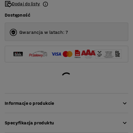
Dodaj do listy
Dostępność
Gwarancja w latach: 7
Informacje o produkcie
Doskonały stół do jadalni, który sprawdzi się również w
Specyfikacja produktu
innych pomieszczeniach.
Blat wykonano z ekologicznego linoleum o