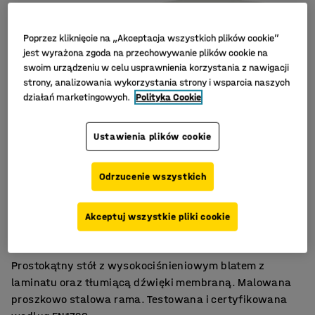
Poprzez kliknięcie na „Akceptacja wszystkich plików cookie”
jest wyrażona zgoda na przechowywanie plików cookie na
swoim urządzeniu w celu usprawnienia korzystania z nawigacji
strony, analizowania wykorzystania strony i wsparcia naszych
działań marketingowych.
Polityka Cookie
Ustawienia plików cookie
Odrzucenie wszystkich
Wytrzymały, laminat wysokociśnieniowy
Akceptuj wszystkie pliki cookie
Certyfikat EN1729.
Tłumiąca dźwięki membrana.
Prostokątny stół z wysokociśnieniowym blatem z
laminatu oraz tłumiącą dźwięki membraną. Malowana
proszkowo stalowa rama. Testowana i certyfikowana