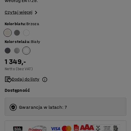
według EN1729.
Czytaj więcej
Kolor blatu
:
Brzoza
Kolor stelaża
:
Biały
1 349,-
Netto (bez VAT)
Dodaj do listy
Dostępność
Gwarancja w latach: 7