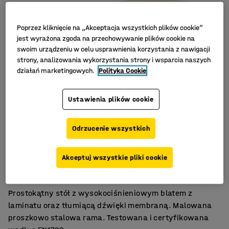
Poprzez kliknięcie na „Akceptacja wszystkich plików cookie”
jest wyrażona zgoda na przechowywanie plików cookie na
swoim urządzeniu w celu usprawnienia korzystania z nawigacji
strony, analizowania wykorzystania strony i wsparcia naszych
działań marketingowych.
Polityka Cookie
Ustawienia plików cookie
Odrzucenie wszystkich
Wytrzymały, laminat wysokociśnieniowy
Akceptuj wszystkie pliki cookie
Certyfikat EN1729.
Tłumiąca dźwięki membrana.
Prostokątny stół z wysokociśnieniowym blatem z
laminatu oraz tłumiącą dźwięki membraną. Malowana
proszkowo stalowa rama. Testowana i certyfikowana