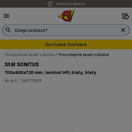
Własna produkcja
7 lat gwarancji
Darmowa Dostawa
Stacjonarne ławki szkolne
Prostokątne ławki szkolne
Stół SONITUS
700x600x720 mm, laminat HPL biały, biały
Nr art.
:
34717603