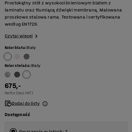
Prostokątny stół z wysokociśnieniowym blatem z
laminatu oraz tłumiącą dźwięki membraną. Malowana
proszkowo stalowa rama. Testowana i certyfikowana
według EN1729.
Czytaj więcej
Kolor blatu
:
Biały
Kolor stelaża
:
Biały
675,-
Netto (bez VAT)
Dodaj do listy
Dostępność
Gwarancja w latach: 7