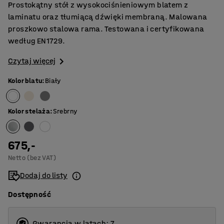
Prostokątny stół z wysokociśnieniowym blatem z
laminatu oraz tłumiącą dźwięki membraną. Malowana
proszkowo stalowa rama. Testowana i certyfikowana
według EN1729.
Czytaj więcej
Kolor blatu
:
Biały
Kolor stelaża
:
Srebrny
675,-
Netto (bez VAT)
Dodaj do listy
Dostępność
Gwarancja w latach: 7