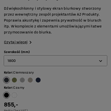
Dźwiękochłonny i stylowy ekran biurkowy stworzony
przez wewnętrzny zespół projektantów AJ Produkty.
Poprawia akustykę i zapewnia prywatność w biurach
itp. W komplecie z elementami umożliwiającymi łatwe
przymocowanie do biurka.
Czytaj więcej
Szerokość (mm)
1800
Kolor
:
Ciemnoszary
600
800
Kolor
:
Czarny
1000
1200
855,-
Netto (bez VAT)