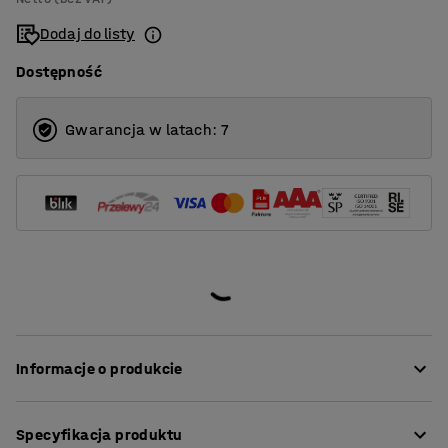
1400
Dodaj do listy
1600
Dostępność
1800
2000
Gwarancja w latach: 7
Informacje o produkcie
Nasze proste i stylowe ścianki zapewniają doskonałą
Specyfikacja produktu
akustykę w pomieszczeniach o wysokim poziomie