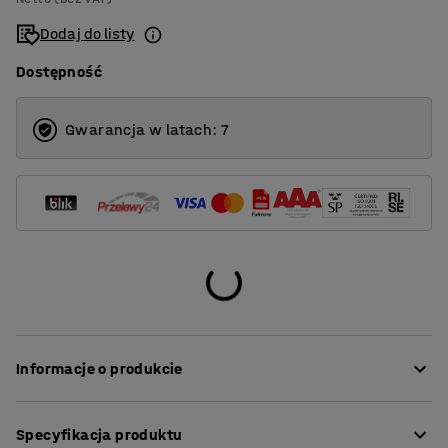
1400
Dodaj do listy
1600
Dostępność
1800
2000
Gwarancja w latach: 7
Informacje o produkcie
Nasze proste i stylowe ścianki zapewniają doskonałą
Specyfikacja produktu
akustykę w pomieszczeniach o wysokim poziomie