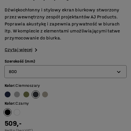
Dźwiękochłonny i stylowy ekran biurkowy stworzony
przez wewnętrzny zespół projektantów AJ Products.
Poprawia akustykę i zapewnia prywatność w biurach
itp. W komplecie z elementami umożliwiającymi łatwe
przymocowanie do biurka.
Czytaj więcej
Szerokość (mm)
800
Kolor
:
Ciemnoszary
600
800
Kolor
:
Czarny
1000
1200
509,-
Netto (bez VAT)