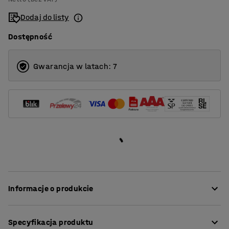
1400
Dodaj do listy
1600
Dostępność
1800
2000
Gwarancja w latach: 7
Informacje o produkcie
Nasze proste i stylowe ścianki zapewniają doskonałą
Specyfikacja produktu
akustykę w pomieszczeniach o wysokim poziomie