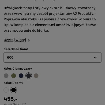
Dźwiękochłonny i stylowy ekran biurkowy stworzony
przez wewnętrzny zespół projektantów AJ Produkty.
Poprawia akustykę i zapewnia prywatność w biurach
itp. W komplecie z elementami umożliwiającymi łatwe
przymocowanie do biurka.
Czytaj więcej
Szerokość (mm)
600
Kolor
:
Ciemnoszary
600
800
Kolor
:
Czarny
1000
1200
455,-
Netto (bez VAT)