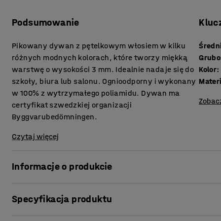
Podsumowanie
Kluc
Pikowany dywan z pętelkowym włosiem w kilku
Średn
różnych modnych kolorach, które tworzy miękką
Grubo
warstwę o wysokości 3 mm. Idealnie nadaje się do
Kolor
:
szkoły, biura lub salonu. Ognioodporny i wykonany
Mater
w 100% z wytrzymałego poliamidu. Dywan ma
Zobac
certyfikat szwedzkiej organizacji
Byggvarubedömningen.
Czytaj więcej
Informacje o produkcie
Klasyczny dywan, który sprawdzi się w wielu środowiska
Specyfikacja produktu
100% z poliamidu, mocnego i odpornego na zużycie syntet
nadaje się do miejsc o dużym natężeniu ruchu, takich jak 