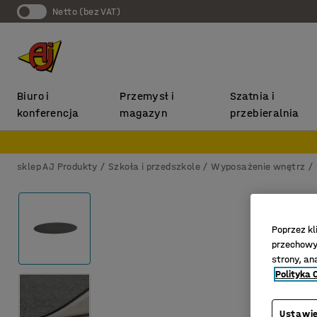
Netto (bez VAT)
Biuro i
Przemysł i
Szatnia i
konferencja
magazyn
przebieralnia
sklep AJ Produkty
Szkoła i przedszkole
Wyposażenie wnętrz
Poprzez kl
przechowyw
strony, an
Polityka 
Ustawie