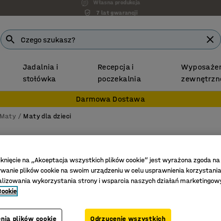
7 lat gwarancji
Jadalnia i
Recepcja i
Wyposażen
stołówka
poczekalnia
zewnętrzn
Darmowa Dostawa
Maty
Maty dla dzieci
Okrągł
Ø 2500 
iknięcie na „Akceptacja wszystkich plików cookie” jest wyrażona zgoda na
anie plików cookie na swoim urządzeniu w celu usprawnienia korzystania
Nr art.
:
38
alizowania wykorzystania strony i wsparcia naszych działań marketingow
Cookie
100% pol
Trudnopa
Certyfik
nia plików cookie
Odrzucenie wszystkich