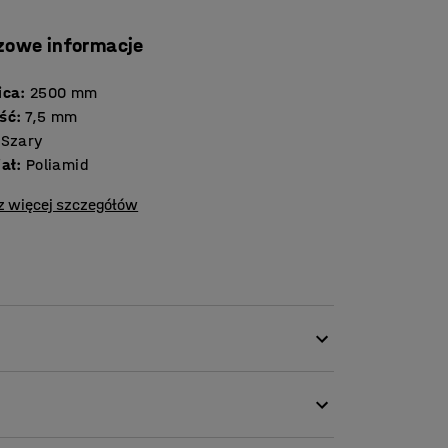
zowe informacje
ica
:
2500
mm
ść
:
7,5
mm
Szary
iał
:
Poliamid
z więcej szczegółów
ch dzięki swojej praktyczności. Wykonany w
ycznego materiału, dzięki czemu idealnie
szkoły, poczekalnie czy biura. Dywan jest