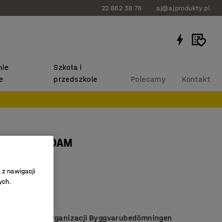
22 862 38 76
aj@ajprodukty.pl
ie
Szkoła i
e
przedszkole
Polecamy
Kontakt
y dywan ADAM
mm, szary
 z nawigacji
26516
ych.
iamid
lny
at szwedzkiej organizacji Byggvarubedömningen