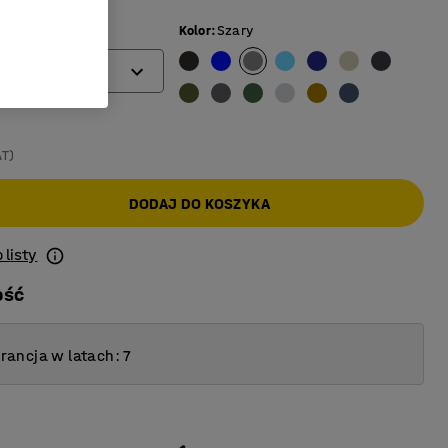
Kolor
:
Szary
m)
AT)
DODAJ DO KOSZYKA
 listy
ość
ancja w latach: 7