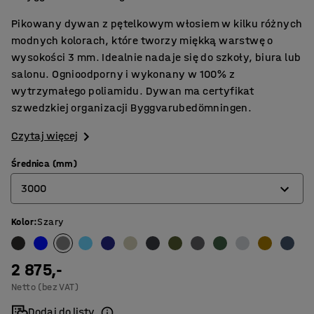
Pikowany dywan z pętelkowym włosiem w kilku różnych
modnych kolorach, które tworzy miękką warstwę o
wysokości 3 mm. Idealnie nadaje się do szkoły, biura lub
salonu. Ognioodporny i wykonany w 100% z
wytrzymałego poliamidu. Dywan ma certyfikat
szwedzkiej organizacji Byggvarubedömningen.
Czytaj więcej
Średnica (mm)
3000
Kolor
:
Szary
2000
2500
2 875,-
3000
Netto (bez VAT)
3500
Dodaj do listy