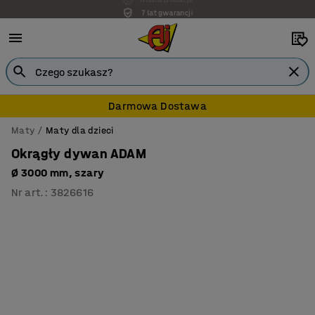
7 lat gwarancji
Darmowa Dostawa
Maty
Maty dla dzieci
Okrągły dywan ADAM
Ø 3000 mm, szary
Nr art.
:
3826616