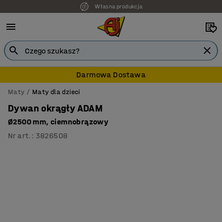
Własna produkcja
Darmowa Dostawa
Maty
Maty dla dzieci
Dywan okrągły ADAM
Ø2500 mm, ciemnobrązowy
Nr art.
:
3826508