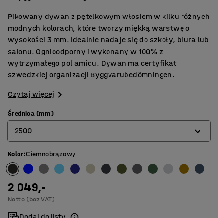
Pikowany dywan z pętelkowym włosiem w kilku różnych
modnych kolorach, które tworzy miękką warstwę o
wysokości 3 mm. Idealnie nadaje się do szkoły, biura lub
salonu. Ognioodporny i wykonany w 100% z
wytrzymałego poliamidu. Dywan ma certyfikat
szwedzkiej organizacji Byggvarubedömningen.
Czytaj więcej
Średnica (mm)
2500
Kolor
:
Ciemnobrązowy
2000
2500
2 049,-
3000
Netto (bez VAT)
3500
Dodaj do listy