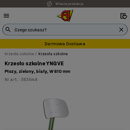
Własna produkcja
Darmowa Dostawa
Krzesła szkolne
Krzesła szkolne
Krzesło szkolne YNGVE
Płozy, zielony, biały, W 610 mm
Nr art.
:
363649