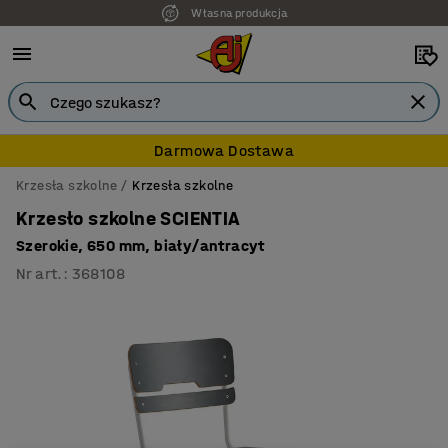
Własna produkcja
7 lat gwarancji
Darmowa Dostawa
Krzesła szkolne
Krzesła szkolne
Krzesło szkolne SCIENTIA
Szerokie, 650 mm, biały/antracyt
Nr art.
:
368108