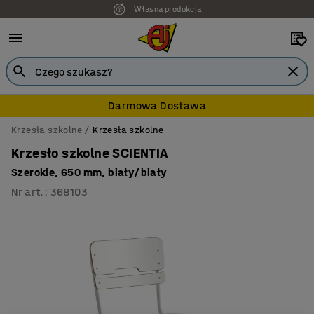
Własna produkcja
7 lat gwarancji
Darmowa Dostawa
Krzesła szkolne
Krzesła szkolne
Krzesło szkolne SCIENTIA
Szerokie, 650 mm, biały/biały
Nr art.
:
368103