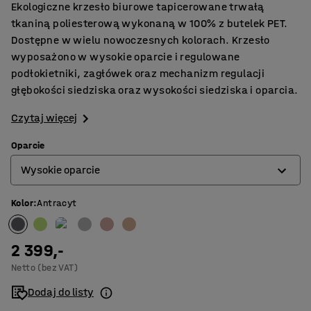
Ekologiczne krzesło biurowe tapicerowane trwałą
tkaniną poliesterową wykonaną w 100% z butelek PET.
Dostępne w wielu nowoczesnych kolorach. Krzesło
wyposażono w wysokie oparcie i regulowane
podłokietniki, zagłówek oraz mechanizm regulacji
głębokości siedziska oraz wysokości siedziska i oparcia.
Czytaj więcej
Oparcie
Wysokie oparcie
Kolor
:
Antracyt
Niskie oparcie
Wysokie oparcie
2 399,-
Netto (bez VAT)
Dodaj do listy