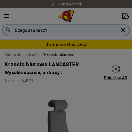
7 lat gwarancji
Darmowa Dostawa
Meble do siedzenia
Krzesła biurowe
Krzesło biurowe LANCASTER
Wysokie oparcie, antracyt
Pokaż w AR
Nr art.
:
14521