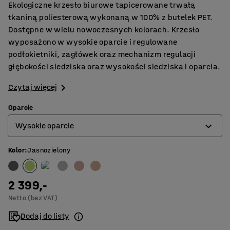
Ekologiczne krzesło biurowe tapicerowane trwałą
tkaniną poliesterową wykonaną w 100% z butelek PET.
Dostępne w wielu nowoczesnych kolorach. Krzesło
wyposażono w wysokie oparcie i regulowane
podłokietniki, zagłówek oraz mechanizm regulacji
głębokości siedziska oraz wysokości siedziska i oparcia.
Czytaj więcej
Oparcie
Wysokie oparcie
Kolor
:
Jasnozielony
Niskie oparcie
Wysokie oparcie
2 399,-
Netto (bez VAT)
Dodaj do listy