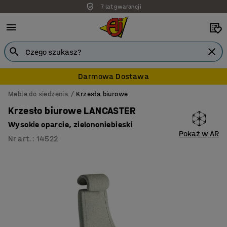
7 lat gwarancji
Darmowa Dostawa
Meble do siedzenia
Krzesła biurowe
Krzesło biurowe LANCASTER
Wysokie oparcie, zielononiebieski
Pokaż w AR
Nr art.
:
14522