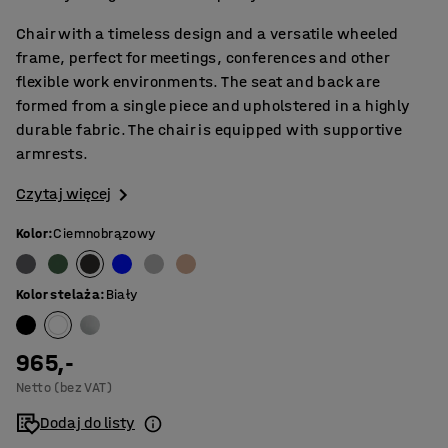
Chair with a timeless design and a versatile wheeled
frame, perfect for meetings, conferences and other
flexible work environments. The seat and back are
formed from a single piece and upholstered in a highly
durable fabric. The chair is equipped with supportive
armrests.
Czytaj więcej
Kolor
:
Ciemnobrązowy
Kolor stelaża
:
Biały
965,-
Netto (bez VAT)
Dodaj do listy