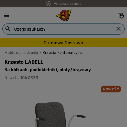
Własna produkcja
7 lat gwarancji
Darmowa Dostawa
Meble do siedzenia
Krzesła konferencyjne
Krzesło LABELL
Na kółkach, podłokietniki, biały/brązowy
Nr art.
:
1040533
Nowość