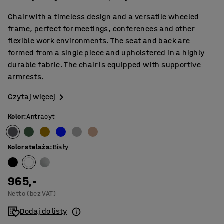
Chair with a timeless design and a versatile wheeled
frame, perfect for meetings, conferences and other
flexible work environments. The seat and back are
formed from a single piece and upholstered in a highly
durable fabric. The chair is equipped with supportive
armrests.
Czytaj więcej
Kolor
:
Antracyt
Kolor stelaża
:
Biały
965,-
Netto (bez VAT)
Dodaj do listy