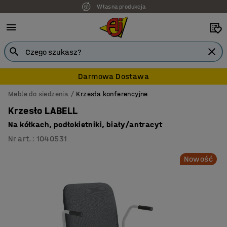
Własna produkcja
Darmowa Dostawa
Meble do siedzenia
Krzesła konferencyjne
Krzesło LABELL
Na kółkach, podłokietniki, biały/antracyt
Nr art.
:
1040531
Nowość