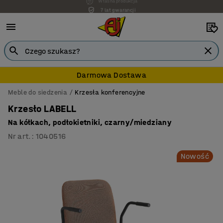
7 lat gwarancji
Darmowa Dostawa
Meble do siedzenia
Krzesła konferencyjne
Krzesło LABELL
Na kółkach, podłokietniki, czarny/miedziany
Nr art.
:
1040516
Nowość