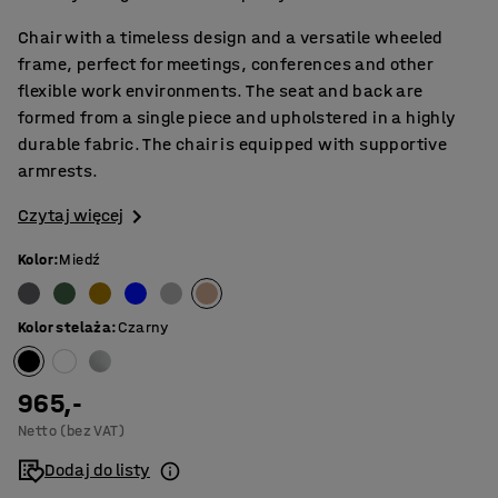
Chair with a timeless design and a versatile wheeled
frame, perfect for meetings, conferences and other
flexible work environments. The seat and back are
formed from a single piece and upholstered in a highly
durable fabric. The chair is equipped with supportive
armrests.
Czytaj więcej
Kolor
:
Miedź
Kolor stelaża
:
Czarny
965,-
Netto (bez VAT)
Dodaj do listy