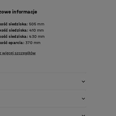
zowe informacje
ość siedziska
:
505
mm
kość siedziska
:
410
mm
kość siedziska
:
430
mm
ość oparcia
:
370
mm
z więcej szczegółów
cych elastyczności. Dzięki ponadczasowemu
h środowisk pracy, w których meble muszą być
 obrotowymi kółkami sprawia, że krzesło jest