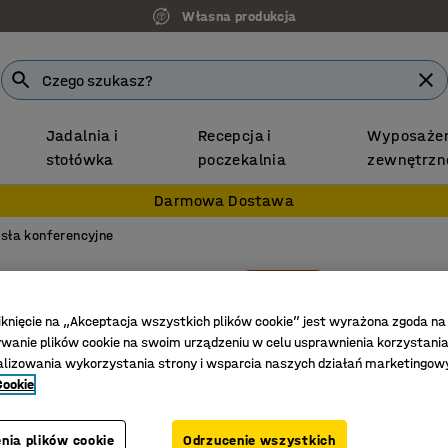
Własna produkcja
Jadalnia i
Recepcja i
Wyposażen
stołówka
poczekalnia
zewnętrzn
Darmowa Dostawa
sła konferencyjne
Nowość
Krzesł
Na kółkac
iknięcie na „Akceptacja wszystkich plików cookie” jest wyrażona zgoda na
anie plików cookie na swoim urządzeniu w celu usprawnienia korzystania
Nr art.
:
10
alizowania wykorzystania strony i wsparcia naszych działań marketingow
Cookie
Podłokie
Do różny
Podstawa
nia plików cookie
Odrzucenie wszystkich