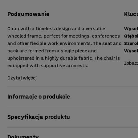
Podsumowanie
Kluc
Chair with a timeless design and a versatile
Wysok
wheeled frame, perfect for meetings, conferences
Głębo
and other flexible work environments. The seat and
Szero
back are formed from a single piece and
Wysok
upholstered in a highly durable fabric. The chair is
Zobac
equipped with supportive armrests.
Czytaj więcej
Informacje o produkcie
To krzesło to doskonały wybór do przestrzeni wymagają
Specyfikacja produktu
designowi doskonale pasuje do sal spotkań, biur i innyc
szybko i łatwo przestawiane. Czteroramienna podstawa z
Wysokość siedziska
:
505
mm
łatwe w manewrowaniu i przemieszczaniu.
Dokumenty