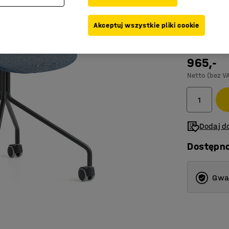
środowis
Akceptuj wszystkie pliki cookie
Kolor
:
Niebies
965,-
Netto (bez V
Dodaj do
Dostępn
Gwar