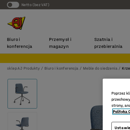
Netto (bez VAT)
Biuro i
Przemysł i
Szatnia i
konferencja
magazyn
przebieralnia
sklep AJ Produkty
Biuro i konferencja
Meble do siedzenia
Krze
Poprzez kl
przechowyw
strony, an
Polityka 
Ustawie