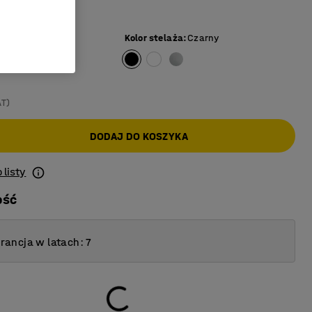
ka pracy
ki
Kolor stelaża
:
Czarny
AT)
DODAJ DO KOSZYKA
 listy
ość
ancja w latach: 7