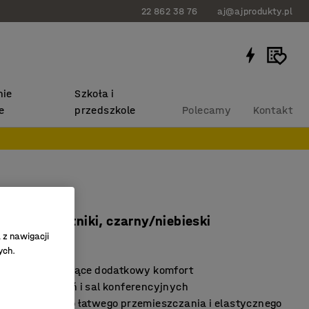
22 862 38 76
aj@ajprodukty.pl
ie
Szkoła i
e
przedszkole
Polecamy
Kontakt
o LABELL
h, podłokietniki, czarny/niebieski
 z nawigacji
40514
ych.
tniki zapewniające dodatkowy komfort
ch pomieszczeń i sal konferencyjnych
 na kółkach do łatwego przemieszczania i elastycznego