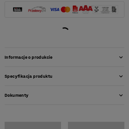
Informacje o produkcie
Haczyk może być używany bez konieczności
Specyfikacja produktu
stosowania tablicy narzędziowej ani panelu
narzędziowego. Przymocuj do metalowej powierzchni i
Długość
:
38
mm
zawieś swoje narzędzia! Proste i elastyczne
Dokumenty
Wymiar przewodu
:
5
mm
rozwiązanie! Łatwy do przenoszenia podczas zmiany
Kolor
:
Czarny
aranżacji wnętrza. Idealny na przykład do wózków i
Materiał
:
Stal
Pobierz instrukcję pielęgnacji
szafek.
Ilość /opakowanie
:
2
Nośność
:
7
kg