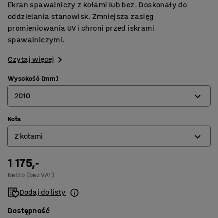
Ekran spawalniczy z kołami lub bez. Doskonały do
oddzielania stanowisk. Zmniejsza zasięg
promieniowania UV i chroni przed iskrami
spawalniczymi.
Czytaj więcej
Wysokość (mm)
2010
Koła
1940
Z kołami
2010
1 175,-
Bez kół
Netto (bez VAT)
Z kołami
Dodaj do listy
Dostępność