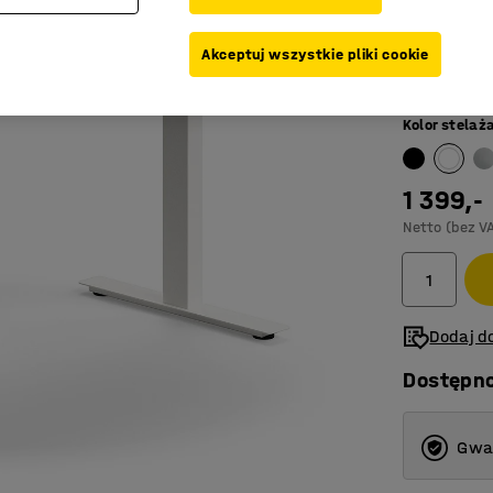
Długość (mm
Akceptuj wszystkie pliki cookie
1200
Kolor stelaż
800
1200
1 399,-
Netto (bez V
Dodaj do
Dostępn
Gwar