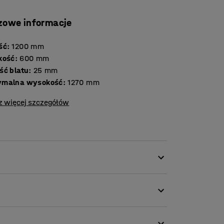
zowe informacje
ść
:
1200
mm
kość
:
600
mm
Grubość blatu
:
25
mm
ymalna wysokość
:
1270
mm
z więcej szczegółów
urku umożliwiającemu pracę na stojąco z gamy
sposób na poprawę samopoczucia i