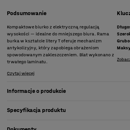
Podsumowanie
Kluc
Kompaktowe biurko z elektryczną regulacją
Długo
wysokości — idealne do mniejszego biura. Rama
Szero
burka w kształcie litery T oferuje mechanizm
antykolizyjny, który zapobiega obrażeniom
Maks
spowodowanym zakleszczeniem. Blat wykonano z
Zobac
trwałego laminatu.
Czytaj więcej
Informacje o produkcie
Szybko i łatwo zmieniaj swoją pozycję roboczą dzięki bi
Specyfikacja produktu
QBUS. Stojąca pozycja robocza to prosty, ale skuteczny 
zmniejszenie ryzyka kontuzji pleców i szyi.
Długość
:
1200
mm
Dokumenty