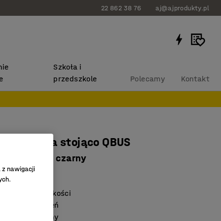
22 862 38 76
aj@ajprodukty.pl
ie
Szkoła i
e
przedszkole
Polecamy
Kontakt
do pracy na stojąco QBUS
 mm, biały, czarny
 z nawigacji
1034
ych.
pamięci 3 wysokości
ych pomieszczeń
m antykolizyjny