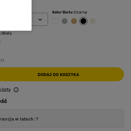
)
Kolor blatu
:
Czarny
a
:
Biały
AT)
DODAJ DO KOSZYKA
 listy
ość
ancja w latach: 7