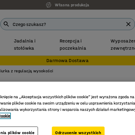
Własna produkcja
Jadalnia i
Recepcja i
Wyposażen
stołówka
poczekalnia
zewnętrzn
Darmowa Dostawa
iurka z regulacją wysokości
Biurko 
1200x600
iknięcie na „Akceptacja wszystkich plików cookie” jest wyrażona zgoda na
anie plików cookie na swoim urządzeniu w celu usprawnienia korzystania
Nr art.
:
162
alizowania wykorzystania strony i wsparcia naszych działań marketingow
Cookie
Funkcja 
Do ciasn
Mechaniz
nia plików cookie
Odrzucenie wszystkich