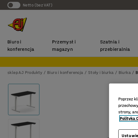
Netto (bez VAT)
Biuro i
Przemysł i
Szatnia i
konferencja
magazyn
przebieralnia
sklep AJ Produkty
Biuro i konferencja
Stoły i biurka
Biurka
B
Poprzez kl
przechowyw
strony, an
Polityka 
Ustawie