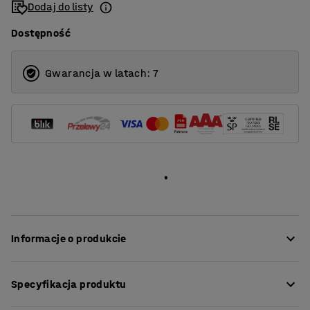
Dodaj do listy
Dostępność
Gwarancja w latach: 7
Informacje o produkcie
Szybko i łatwo zmieniaj swoją pozycję roboczą dzięki
Specyfikacja produktu
biurku umożliwiającemu pracę na stojąco z gamy QBUS.
Stojąca pozycja robocza to prosty, ale skuteczny sposób