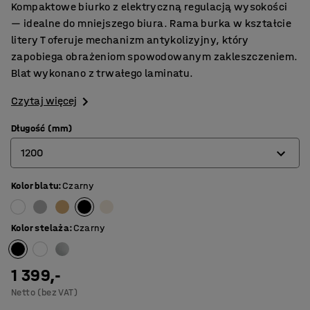
Kompaktowe biurko z elektryczną regulacją wysokości
— idealne do mniejszego biura. Rama burka w kształcie
litery T oferuje mechanizm antykolizyjny, który
zapobiega obrażeniom spowodowanym zakleszczeniem.
Blat wykonano z trwałego laminatu.
Czytaj więcej
Długość (mm)
1200
Kolor blatu
:
Czarny
800
1200
Kolor stelaża
:
Czarny
1 399,-
Netto (bez VAT)