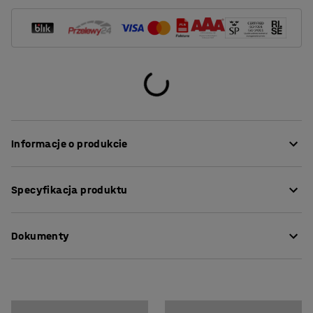
Informacje o produkcie
Połącz inne stoły z tym meblem w kształcie trójkąta i
Specyfikacja produktu
stwórz ciekawe wyposażenie w sali lekcyjnej.
Stół BORÅS jest wytrzymały i idealnie nadaje się do
Długość
:
700
mm
wymagających środowisk szkolnych. Testowany i
Dokumenty
Wysokość
:
720
mm
certyfikowany zgodnie z normą EN 1729, która jest
Szerokość
:
700
mm
europejskim standardem dla mebli wykorzystywanych
Grubość blatu
:
20
mm
Pobierz instrukcję pielęgnacji
w jednostkach edukacyjnych.
Model
:
Trójkątny
Pobierz instrukcję montażu
Podstawa
:
Stałe nogi
Trójkątny blat wykonano z laminatu