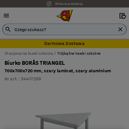
Własna produkcja
Darmowa Dostawa
Stacjonarne ławki szkolne
Trójkątne ławki szkolne
Biurko BORÅS TRIANGEL
700x700x720 mm, szary laminat, szary aluminium
Nr art.
:
34417209