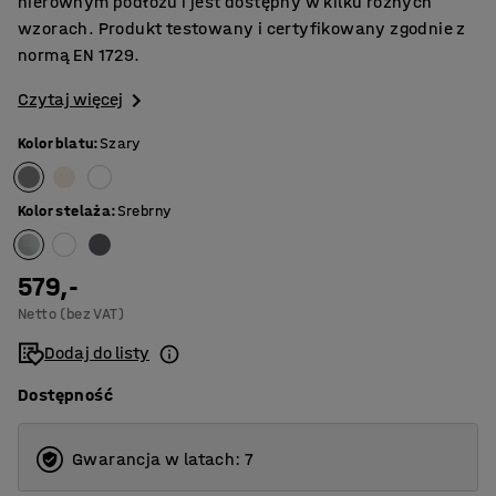
nierównym podłożu i jest dostępny w kilku różnych
wzorach. Produkt testowany i certyfikowany zgodnie z
normą EN 1729.
Czytaj więcej
Kolor blatu
:
Szary
Kolor stelaża
:
Srebrny
579,-
Netto (bez VAT)
Dodaj do listy
Dostępność
Gwarancja w latach: 7